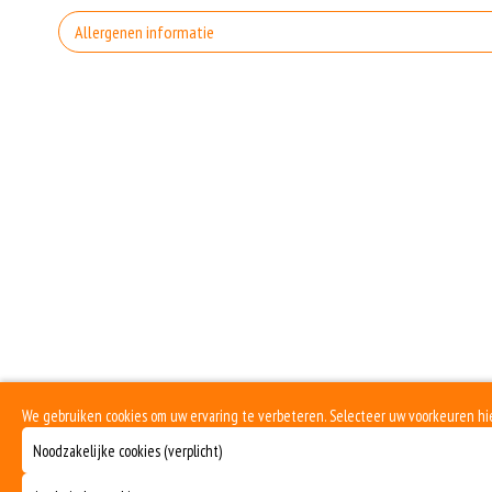
Kno
Allergenen informatie
Incl. €0.10 Wettelijke SUP milieutoeslag
Geen aangegeven allergenen.
Groot 
Incl. €0.10 Wettelijke SUP milieutoeslag
Extra gro
Incl. €0.10 Wettelijke SUP milieutoeslag
Wh
Incl. €0.10 Wettelijke SUP milieutoeslag
Groot
Incl. €0.10 Wettelijke SUP milieutoeslag
Extra gro
We gebruiken cookies om uw ervaring te verbeteren. Selecteer uw voorkeuren hi
Incl. €0.10 Wettelijke SUP milieutoeslag
Noodzakelijke cookies (verplicht)
Sa