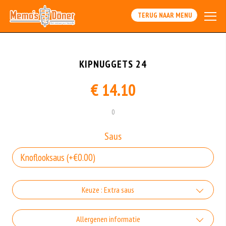
TERUG NAAR MENU
KIPNUGGETS 24
€ 14.10
0
Saus
Keuze : Extra saus
Knoflooksaus
Allergenen informatie