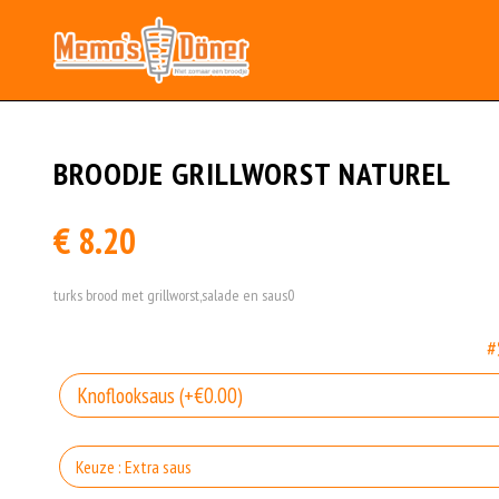
BROODJE GRILLWORST NATUREL
€ 8.20
turks brood met grillworst,salade en saus0
#
Keuze : Extra saus