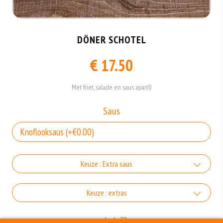
DÖNER SCHOTEL
€ 17.50
Met friet, salade en saus apart0
Saus
Keuze : Extra saus
Knoflooksaus
Keuze : extras
+€1.10
Incl. €0.10 Wettelijke SUP milieutoeslag
Zonder sla
salade??
Groot knoflooksaus