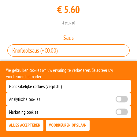
€ 5.60
4 stuks0
Saus
Allergenen informatie
We gebruiken cookies om uw ervaring te verbeteren. Selecteer uw
voorkeuren hieronder:
Noodzakelijke cookies (verplicht)
Geen aangegeven allergenen.
Analytische cookies
Marketing cookies
ALLES ACCEPTEREN
VOORKEUREN OPSLAAN
TOEVOEGEN