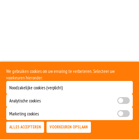
Geen aangegeven allergenen.
We gebruiken cookies om uw ervaring te verbeteren. Selecteer uw
voorkeuren hieronder:
Noodzakelijke cookies (verplicht)
Analytische cookies
Marketing cookies
ALLES ACCEPTEREN
VOORKEUREN OPSLAAN
TOEVOEGEN