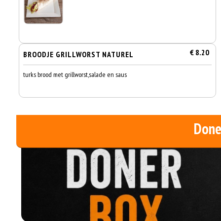
€ 8.20
BROODJE GRILLWORST NATUREL
turks brood met grillworst,salade en saus
Done