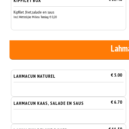
KIPFILET BOX
Kipfilet ,friet,salade en saus
Incl. Wettelijke Milieu Toeslag € 0,20
Lahm
€ 5.00
LAHMACUN NATUREL
€ 6.70
LAHMACUN KAAS, SALADE EN SAUS