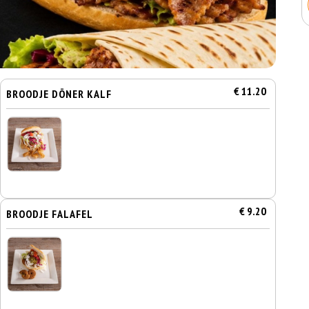
€ 11.20
BROODJE DÖNER KALF
€ 9.20
BROODJE FALAFEL