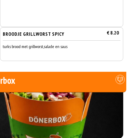
€ 8.20
BROODJE GRILLWORST SPICY
turks brood met grillworst,salade en saus
rbox