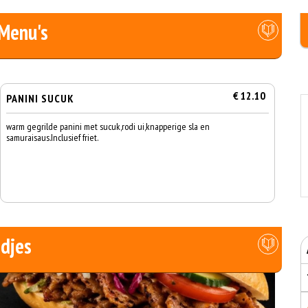
 Menu's
€ 12.10
PANINI SUCUK
warm gegrilde panini met sucuk,rodi ui,knapperige sla en
samuraisaus.Inclusief friet.
djes