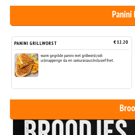
Panini
€ 12.20
PANINI GRILLWORST
warm gegrilde panini met grillworst,rodi
ui,knapperige sla en samuraisaus.Inclusief friet.
Broo